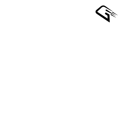
Ski
t
conten
وردرات
لجملة