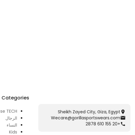
Categories
ase TECH
Sheikh Zayed City, Giza, Egypt
Wecare@gorillasportswears.com
الرجال
+20 155 610 2878
النساء
Kids